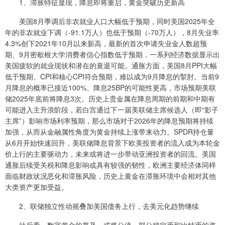
1、滞胀特征显现，降息即将重启，黄金突破历史新高
美国8月季调后非农就业人口大幅低于预期，同时美国2025年全
年的非农就业下调（-91.1万人）也低于预期（-70万人），8月失业率
4.3%创下2021年10月以来新高，最新的首次申请失业金人数超预
期、9月密歇根大学消费者信心指数低于预期，一系列经济数据显示出
美国疲软的就业现状和潜在的衰退可能。通胀方面，美国8月PPI大幅
低于预期、CPI和核心CPI符合预期，难以成为9月降息的掣肘。当前9
月降息的概率已接近100%、降息25BP的可能性更高，市场预期美联
储2025年底前将降息3次。历史上贵金属在降息周期的前期和中期有
可能进入主升浪阶段，若白宫通过下一届美联储主席候选人（即“影子
主席”）影响市场利率预期，那么市场对于2026年的降息预期将持续
加强，从而从金融属性角度为黄金持续上涨带来动力。SPDR持仓量
从6月开始快速回升，美联储降息背景下欧美投资者的流入成为本轮金
价上行的主要驱动力，未来或将进一步带动亚洲投资者的回流。美国
通胀后续受关税和降息影响或具有较强的韧性，欧洲主要经济体同样
面临财政状况恶化和滞胀风险，历史上黄金在滞胀环境中会相对其他
大类资产更加受益。
2、联储独立性动摇叠加美国债务上行，去美元化趋势继续