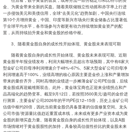
往后看，数字黄金的普及，或将分流一部分稳定币和比特币的资
金、为黄金带来全新的买盘。随着美联储独立性动摇和赤字率上行进
一步侵蚀美元和美债信用，全球“去美元化”趋势加剧，中国央行连续
第10个月增持黄金，中国、印度等新兴市场央行黄金储备占比显著低
于全球平均水平，各市场参与方都更有动力持续增加黄金资产的配
置，从而持续抬升黄金和黄金股的价格中枢。
3、随着黄金股自身的成长性开始体现、黄金股未来表现可期
随着黄金股自身的成长性开始体现、黄金股未来表现可期。近期
黄金股半年报业绩发布，利润大幅增长且超出市场预期，其中有6家大
型金矿公司归母净利润增速介于48%~67%、5家大型金矿公司归母净
利润增速高于100%，业绩高增的核心原因主要是金价上涨和产量增加
带来的量价齐升，同时高增的业绩进一步摊薄金矿公司PE估值，后续
黄金股或再迎戴维斯双击。此外，黄金珠宝商也正迎来业绩拐点和产
品高端化的趋势变革。截至9月12日，若按照3500美元/盎司的金价进
行测算，主要金矿公司2026年的平均PE仅12~15倍，历史上金矿公司
估值中枢约20倍，因此当前黄金股仍具备显著的估值修复空间。龙头
公司市值/资源量比值趋近重置成本线，未来或有更多产业资本成为黄
金股的新增买盘力量。随着黄金股自身的成长性开始体现，以及A股
市场情绪对于黄金股股性的加持，具备较高估值性价比的黄金股未来