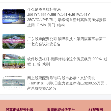
什么是股票杠杆交易
J561Y/J661Y/J961Y/J61H/J61W/J61Y-
350V/C/I/P/R/RL手动锻钢自密封高温高压焊接截
止阀_CrMo_阀门_结构
广东股票配资公司 润泽科技：第四届董事会第二
十七次会议决议公告
软件炒股杠杆 桃酥烤前撒这个脆度飙升 200%_过
程_口感_烤制
网上股票配资靠谱吗 股市必读：京沪高铁
（601816）8月6日主力资金净流出3290.55万元，
占总成交额7.51%
股票正规配资炒股
股票配资炒股平台
51配资网