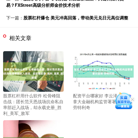
易？FXStreet高级分析师金价技术分析
下一篇：
股票杠杆爆仓 美元冲高回落，带动美元兑日元高位调整
相关文章
股票杠杆用什么软件 松骨峰阻
配资平台哪家好 李云泽会见加
击战：团长范天恩战场抗命私自
拿大金融机构监管署署长彼得·
率部赶入战场，却永载史册_胜
劳特利奇
利_美军_敌军