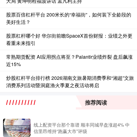
大局 黄坤明程福波讲话 孟凡利主持
股票百倍杠杆平台 200米长的“幸福街”，如何装下全龄段的
美好生活？
股票杠杆哪个好 华尔街前瞻SpaceX首份财报：业绩之外更
看重未来指引
常熟期货配资 AI应用拐点将至？Palantir业绩炸裂 盘后飙涨
近15%
炒股杠杆平台排行榜 2026湖南文旅暑期消费季和“湘超”文旅
消费系列活动暨洞庭渔火季夏之夜活动将启
推荐阅读
线上配资平台那个靠谱 顺丰同城早盘涨超4% 中
信里昂维持“跑赢大市”评级