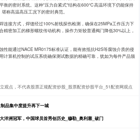
衡的密封系统。这种"压力自紧式"结构在600℃高温环境下仍能保持
级标准，堪称高温高压工况下的密封典范。
连接方式，焊缝经过100%射线探伤检测，确保在25MPa工作压力下
合精密加工的梯形螺纹传动机构，操作力矩较普通阀门降低30%以上，
能通过NACE MR0175标准认证，能有效抵抗H2S等腐蚀介质的侵
用计算机控制的试压系统确保测试数据的精确可靠，犹如为每件产品颁
立观点，不代表股票正规配资炒股_股票配资炒股平台_51配资网观点
血制品集中度提升再下一城
杀大洋洲冠军，中国球员首秀创历史_穆勒_奥利塞_破门