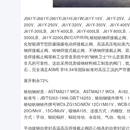
J561Y/J661Y/J961Y/J61H/J61W/J61Y-16V、J61Y-25V
200V、J61Y-250V、J61Y-320V、J61Y-350V、J61Y-400V
J61Y-300LB、J61Y-400LB、J61Y-600LB、J61Y-800LB、
3000LB、J61Y-3200LBV/C/I/P/R/RL铬钼
化智能调节型防爆隔爆电动焊接截止阀、高温高压电站蒸汽
钢焊接截止阀、铸钢焊接式截止阀、不锈钢焊接截止阀、双
造焊接截止阀堪称工业管道系统中的"钢铁卫士"什么是股
非凡的可靠性。这款采用优质锻钢材料精工制造的阀门，犹
石，完全满足ASME B16.34等国际标准对高压工况的严苛
展开剩余72%
铬钼钢材质：ASTMA217 WC6、ASTMA217 WC9、A182
标准号：JB/T5263-1996.GB/T16253，铬钼钢锻件牌号：15C
铬钼钒钢铸件牌号WC9.ZG15CrMOV 12Cr1M01V，WCB-C Z
20CrMoV，15CrlMolV，锻钢A105。连接方式：内螺
方式：手动、蜗轮蜗杆、蜗轮传动、伞齿轮、气动、电动、
手动锻钢自密封高温高压焊接截止阀匠心独具的自密封设计