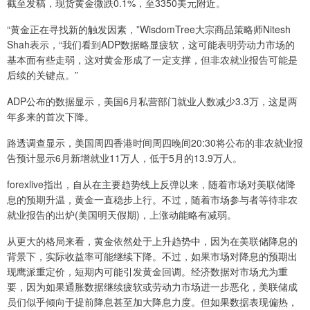
截至发稿，现货黄金微跌0.1%，至3350美元附近。
“黄金正在寻找新的触发因素，”WisdomTree大宗商品策略师Nitesh
Shah表示，“我们看到ADP数据略显疲软，这可能表明劳动力市场的
基本面有些走弱，这对黄金形成了一定支撑，但非农就业报告可能是
后续的关键点。”
ADP公布的数据显示，美国6月私营部门就业人数减少3.3万，这是两
年多来的首次下降。
路透调查显示，美国周四香港时间周四晚间20:30将公布的非农就业报
告预计显示6月新增就业11万人，低于5月的13.9万人。
forexlive指出，自从在主要趋势线上反弹以来，随着市场对美联储降
息的预期升温，黄金一直稳步上行。不过，随着市场参与者等待非农
就业报告的出炉(美国明天假期)，上涨动能略有减弱。
从更大的格局来看，黄金依然处于上升趋势中，因为在美联储降息的
背景下，实际收益率可能继续下降。不过，如果市场对降息的预期出
现鹰派重定价，短期内可能引发黄金回调。经济数据对市场尤为重
要，因为如果通胀数据继续疲软或劳动力市场进一步恶化，美联储成
员们似乎倾向于提前降息甚至加大降息力度。但如果数据表现偏热，