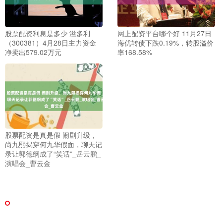
股票配资利息是多少 溢多利
网上配资平台哪个好 11月27日
（300381）4月28日主力资金
海优转债下跌0.19%，转股溢价
净卖出579.02万元
率168.58%
股票配资是真是假 闹剧升级，
尚九熙揭穿何九华假面，聊天记
录让郭德纲成了“笑话”_岳云鹏_
演唱会_曹云金