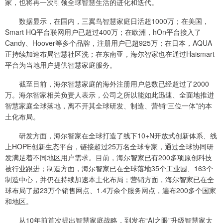
家，也将再一次引领全球智慧生活的进化和迭代。
数据显示，在国内，三翼鸟智慧家庭日活超1000万；在美国，
Smart HQ平台联网用户已超过400万；在欧洲，hOn平台接入了
Candy、Hoover等多个品牌，注册用户已超925万；在日本，AQUA
正持续加速布局智慧社区洗；在东南亚，海尔智家也在通过Haismart
平台为当地用户提供智慧家庭服务。
截至目前，海尔智慧家庭的海外注册用户总数已经超过了2000
万。海尔智家相关负责人表示，公司之所以能如此迅速、全面地推进
智慧家庭全球落地，离不开其全球研发、制造、营销“三位一体”的本
土化布局。
研发方面，海尔智家在全球打造了线下10+N开放式创新体系、线
上HOPE创新生态平台，链接超过25万名全球专家，通过全球协同研
发满足着不同地区用户需求。目前，海尔智家已有200多项原创科技
被行业跟进；制造方面，海尔智家已在全球落地35个工业园、163个
制造中心，并仍在持续加速本土化布局；营销方面，海尔智家已在全
球布局了超23万个销售网点、1.4万余个服务网点，遍布200多个国家
和地区。
从10年前首次提出智慧家庭战略，到发布“AI之眼”升级智慧家太